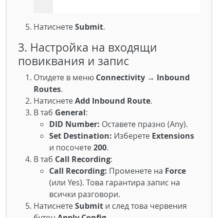
Натиснете
Submit
.
3. Настройка на входящи
повиквания и запис
Отидете в меню
Connectivity → Inbound
Routes
.
Натиснете
Add Inbound Route
.
В таб
General
:
DID Number:
Оставете празно (Any).
Set Destination:
Изберете
Extensions
и посочете
200
.
В таб
Call Recording
:
Call Recording:
Променете на
Force
(или Yes). Това гарантира запис на
всички разговори.
Натиснете
Submit
и след това червения
бутон
Apply Config
.