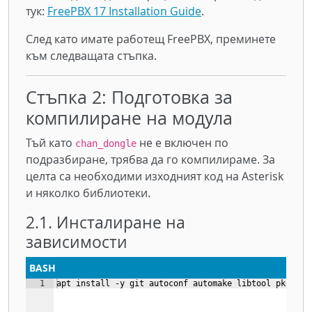
тук:
FreePBX 17 Installation Guide
.
След като имате работещ FreePBX, преминете
към следващата стъпка.
Стъпка 2: Подготовка за
компилиране на модула
Тъй като
не е включен по
chan_dongle
подразбиране, трябва да го компилираме. За
целта са необходими изходният код на Asterisk
и няколко библиотеки.
2.1. Инсталиране на
зависимости
BASH
1
apt install -y git autoconf automake libtool pkg-con