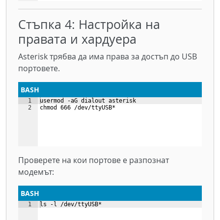
8
9
# Копиране на конфигурационния файл
Стъпка 4: Настройка на
правата и хардуера
Asterisk трябва да има права за достъп до USB
портовете.
BASH
1
usermod -aG dialout asterisk
2
chmod 666 /dev/ttyUSB*
Проверете на кои портове е разпознат
модемът:
BASH
1
ls -l /dev/ttyUSB*