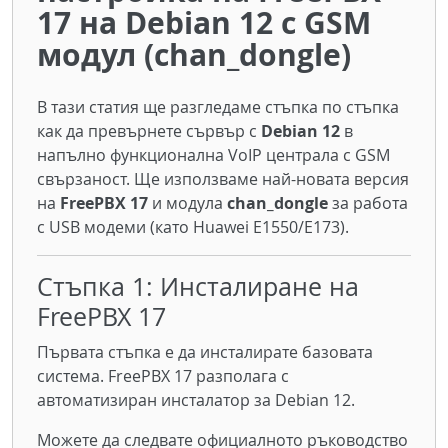
17 на Debian 12 с GSM
модул (chan_dongle)
В тази статия ще разгледаме стъпка по стъпка
как да превърнете сървър с
Debian 12
в
напълно функционална VoIP централа с GSM
свързаност. Ще използваме най-новата версия
на
FreePBX 17
и модула
chan_dongle
за работа
с USB модеми (като Huawei E1550/E173).
Стъпка 1: Инсталиране на
FreePBX 17
Първата стъпка е да инсталирате базовата
система. FreePBX 17 разполага с
автоматизиран инсталатор за Debian 12.
Можете да следвате официалното ръководство