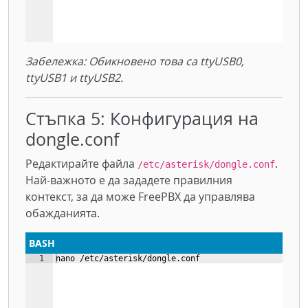
Забележка: Обикновено това са ttyUSB0,
ttyUSB1 и ttyUSB2.
Стъпка 5: Конфигурация на
dongle.conf
Редактирайте файла
.
/etc/asterisk/dongle.conf
Най-важното е да зададете правилния
контекст, за да може FreePBX да управлява
обажданията.
BASH
1
nano /etc/asterisk/dongle.conf