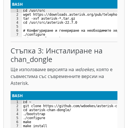
BASH
1
cd /usr/src
2
wget https://downloads.asterisk.org/pub/telephony/as
3
tar -xvf asterisk-*.tar.gz
4
cd /usr/src/asterisk-22.7.0
5
6
# Конфигуриране и генериране на необходимите хедъри
7
./configure
8
make menuselect.makeopts
9
make include/asterisk/buildopts.h
Стъпка 3: Инсталиране на
chan_dongle
Ще използваме версията на
wdoekes
, която е
съвместима със съвременните версии на
Asterisk.
BASH
1
cd ~
2
git clone https://github.com/wdoekes/asterisk-chan-d
3
cd asterisk-chan-dongle/
4
./bootstrap
5
./configure
6
make
7
make install