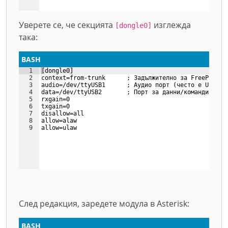
Уверете се, че секцията
изглежда
[dongle0]
така:
BASH
1
[dongle0]
2
context=from-trunk      ; Задължително за FreePBX
3
audio=/dev/ttyUSB1      ; Аудио порт (често е USB1 и
4
data=/dev/ttyUSB2       ; Порт за данни/команди
5
rxgain=0
6
txgain=0
7
disallow=all
8
allow=alaw
9
allow=ulaw
След редакция, заредете модула в Asterisk:
BASH