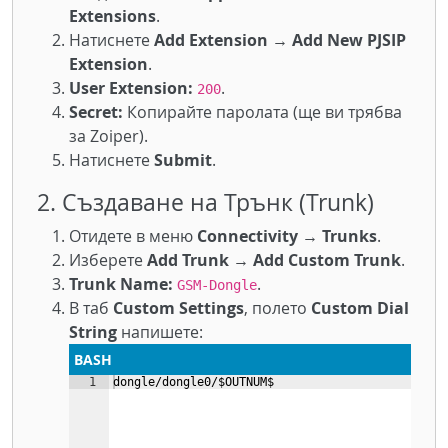
Extensions
.
Натиснете
Add Extension → Add New PJSIP
Extension
.
User Extension:
.
200
Secret:
Копирайте паролата (ще ви трябва
за Zoiper).
Натиснете
Submit
.
2. Създаване на Трънк (Trunk)
Отидете в меню
Connectivity → Trunks
.
Изберете
Add Trunk → Add Custom Trunk
.
Trunk Name:
.
GSM-Dongle
В таб
Custom Settings
, полето
Custom Dial
String
напишете:
BASH
1
dongle/dongle0/$OUTNUM$