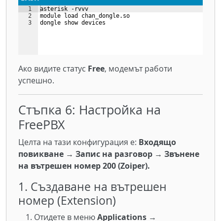
1
asterisk -rvvv
2
module load chan_dongle.so
3
dongle show devices
Ако видите статус
Free
, модемът работи
успешно.
Стъпка 6: Настройка на
FreePBX
Целта на тази конфигурация е:
Входящо
повикване → Запис на разговор → Звънене
на вътрешен номер 200 (Zoiper).
1. Създаване на вътрешен
номер (Extension)
Отидете в меню
Applications →