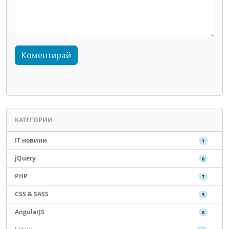
КАТЕГОРИИ
IT новини
1
jQuery
0
PHP
7
CSS & SASS
3
AngularJS
0