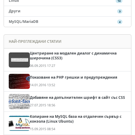
Linux
14
Други
3
MySQL/MariaDB
4
НАЙ-ПРЕГЛЕЖДАНИ СТАТИИ
Центриране на модален диалог с динамична
широчина (CSS3)
06.09.2015 17:27
Показване на PHP грешки и предупреждения
14.01.2016 13:52
Добавяне на допълнителен шрифт в сайт със CSS
27.07.2015 18:56
Копиране на MySQL база на отдалечен сървър с
конзола (Linux Ubuntu)
15.09.2015 08:54