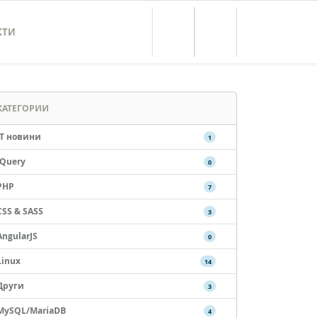
КТИ
КАТЕГОРИИ
IT новини
1
jQuery
0
PHP
7
CSS & SASS
3
AngularJS
0
Linux
14
Други
3
MySQL/MariaDB
4