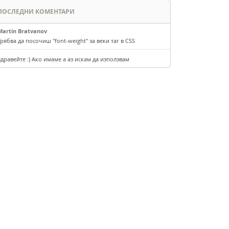
ПОСЛЕДНИ КОМЕНТАРИ
Martin Bratvanov
Трябва да посочиш "font-weight" за веки таг в CSS
Здравейте :) Ако имаме а аз искам да използвам