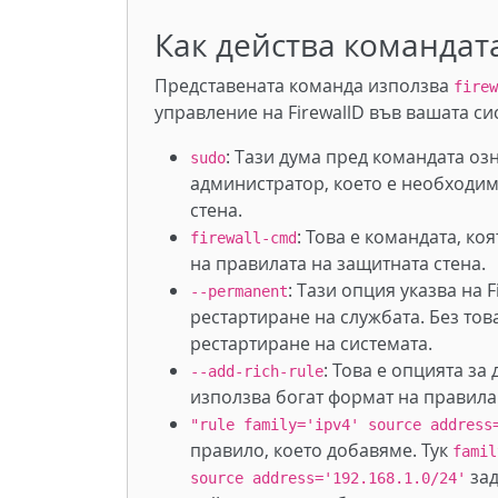
Как действа командат
Представената команда използва
firew
управление на FirewallD във вашата сис
: Тази дума пред командата оз
sudo
администратор, което е необходим
стена.
: Това е командата, ко
firewall-cmd
на правилата на защитната стена.
: Тази опция указва на 
--permanent
рестартиране на службата. Без то
рестартиране на системата.
: Това е опцията за
--add-rich-rule
използва богат формат на правил
"rule family='ipv4' source address
правило, което добавяме. Тук
famil
зад
source address='192.168.1.0/24'