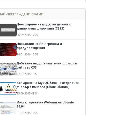
НАЙ-ПРЕГЛЕЖДАНИ СТАТИИ
Центриране на модален диалог с
динамична широчина (CSS3)
06.09.2015 17:27
Показване на PHP грешки и
предупреждения
14.01.2016 13:52
Добавяне на допълнителен шрифт в
сайт със CSS
27.07.2015 18:56
Копиране на MySQL база на отдалечен
сървър с конзола (Linux Ubuntu)
15.09.2015 08:54
ect"
Инсталиране на Webmin на Ubuntu
14.04
01.07.2015 16:22