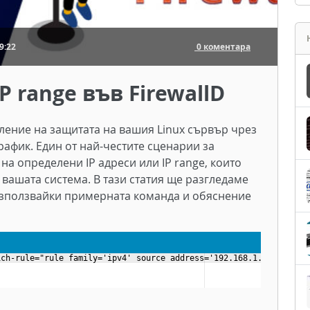
9:22
0 коментара
 range във FirewallD
вление на защитата на вашия Linux сървър чрез
афик. Един от най-честите сценарии за
на определени IP адреси или IP range, които
вашата система. В тази статия ще разгледаме
, използвайки примерната команда и обяснение
ich-rule="rule family='ipv4' source address='192.168.1.0/24' rej