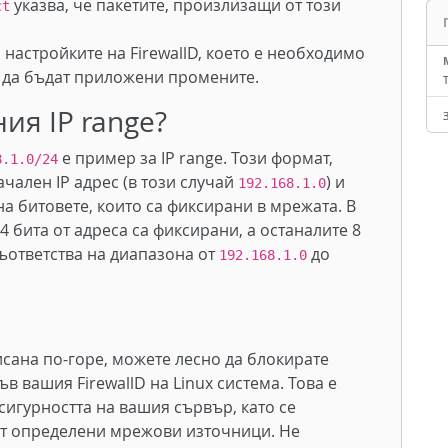
указва, че пакетите, произлизащи от този
ct
 настройките на FirewallD, което е необходимо
а да бъдат приложени промените.
ия IP range?
е пример за IP range. Този формат,
8.1.0/24
чален IP адрес (в този случай
) и
192.168.1.0
 на битовете, които са фиксирани в мрежата. В
4 бита от адреса са фиксирани, а останалите 8
съответства на диапазона от
до
192.168.1.0
сана по-горе, можете лесно да блокирате
в вашия FirewallD на Linux система. Това е
игурността на вашия сървър, като се
от определени мрежови източници. Не