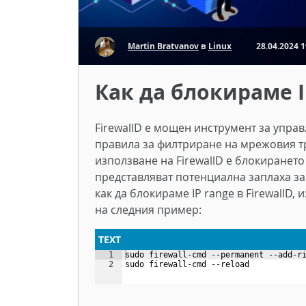
Martin Bratvanov
в
Linux
28.04.2024 1
Как да блокираме IP
FirewallD е мощен инструмент за упра
правила за филтриране на мрежовия тр
използване на FirewallD е блокирането 
представляват потенциална заплаха за 
как да блокираме IP range в FirewallD
на следния пример:
TEXT
1
sudo firewall-cmd --permanent --add-r
2
sudo firewall-cmd --reload